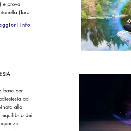
) e prova
ntonella (Tara
aggiori info
ESIA
o base per
adiestesia ad
inato alla
a equilibrio dei
requenza