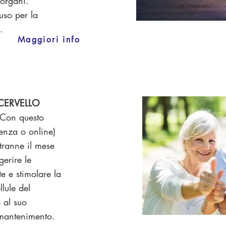
 organi.
uso per la
.
Maggiori info
 CERVELLO
. Con questo
enza o online)
(tranne il mese
gerire le
te e stimolare la
lule del
o al suo
 mantenimento.