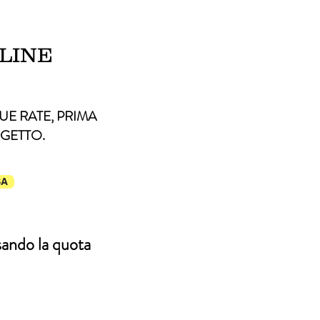
NLINE
UE RATE, PRIMA
GGETTO.
SA
sando la quota