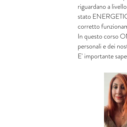
riguardano a livell
stato ENERGETICO d
corretto funzionam
In questo corso ON
personali e dei nost
E' importante saper 