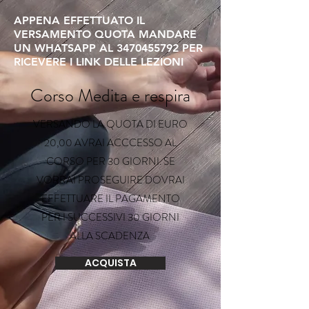
APPENA EFFETTUATO IL
VERSAMENTO QUOTA MANDARE
UN WHATSAPP AL
3470455792
PER
RICEVERE I LINK DELLE LEZIONI
Corso Medita e respira
VERSANDO LA QUOTA DI EURO
20,00 AVRAI ACCCESSO AL
CORSO PER 30 GIORNI. SE
VORRAI PROSEGUIRE DOVRAI
EFFETTUARE IL PAGAMENTO
PER I SUCCESSIVI 30 GIORNI
ALLA SCADENZA
ACQUISTA