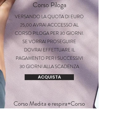
Corso Piloga
VERSANDO LA QUOTA DI EURO
25,00 AVRAI ACCCESSO AL
CORSO PILOGA PER 30 GIORNI.
SE VORRAI PROSEGUIRE
DOVRAI EFFETTUARE IL
PAGAMENTO PER I SUCCESSIVI
30 GIORNI ALLA SCADENZA
ACQUISTA
Corso Medita e respira+Corso
Piloga
VERSANDO LA QUOTA DI EURO
40,00 AVRAI ACCCESSO AL